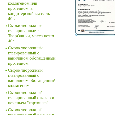
коллагеном или
протеином, в
кондитерской глазури.
40г.
Сырки творожные
глазированные тз
ТворОжики, масса нетто
40г
Сырок творожный
глазированный с
ванилином обогащенный
протеином
Сырок творожный
глазированный с
ванилином обогащенный
коллагеном
Сырок творожный
глазированный с какао и
печеньем "картошка"
Сырок творожный
глазированный с какао и